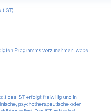
 (IST)
ündigten Programms vorzunehmen, wobei
 des IST erfolgt freiwillig und in
zinische, psychotherapeutische oder
chäden selbst. Das IST haftet bei